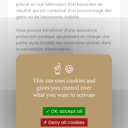
prévoir en sus l’allocation d’un honoraire de
résultat qui est constitué d’un pourcentage des
gains ou de l’économie réalisée.
Vous pouvez bénéficier d’une assurance
protection juridique qui prendra en charge une
partie ou la totalité des honoraires arrêtés dans
la convention d’honoraires.
Le coût du premier rendez-vous est déduit du
montant de mes honoraires si vous me confiez
la défense de votre dossier.
This site uses cookies and
gives you control over
Enfin, je travaille au bénéfice de l’aide
what you want to activate
juridictionnelle (formulaire papier à remplir ou
demande en ligne
https://www.service-
public.fr/particuliers/vosdroits/R1444
).
OK, accept all
Deny all cookies